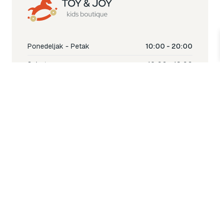
Ponedeljak - Petak
10:00 - 20:00
Subota
10:00 - 18:00
Nedjelja
Ne radimo
Toy & Joy shop
% Sale
Igra
Šetnja
Njega