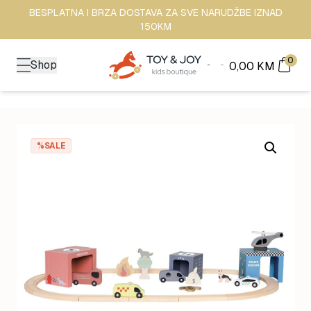
BESPLATNA I BRZA DOSTAVA ZA SVE NARUDŽBE IZNAD
150KM
0
Shop
0,00
KM
%SALE