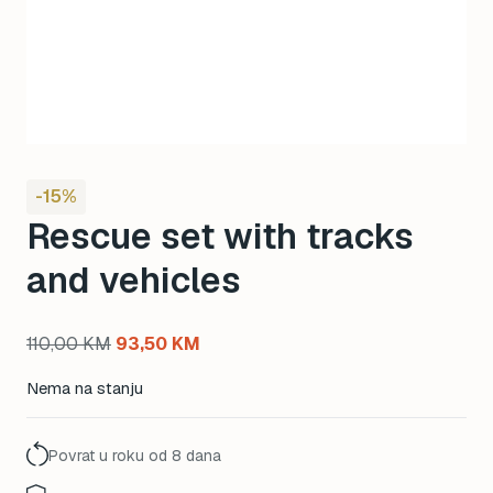
-15%
Rescue set with tracks
and vehicles
Original
Current
110,00
KM
93,50
KM
price
price
Nema na stanju
was:
is:
110,00 KM.
93,50 KM.
Povrat u roku od 8 dana