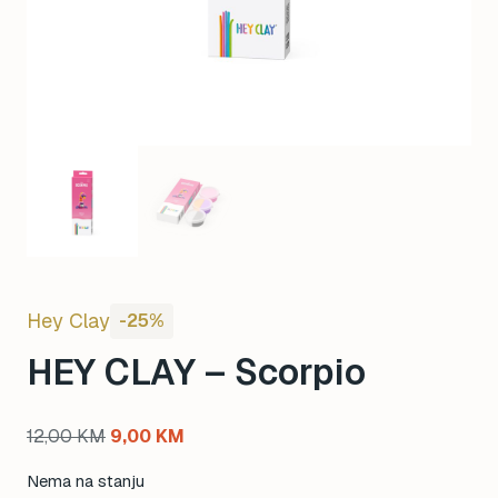
Hey Clay
-25%
HEY CLAY – Scorpio
Original
Current
12,00
KM
9,00
KM
price
price
Nema na stanju
was:
is: