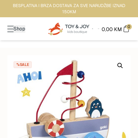
BESPLATNA I BRZA DOSTAVA ZA SVE NARUDŽBE IZNAD
150KM
0
Shop
0,00
KM
%SALE