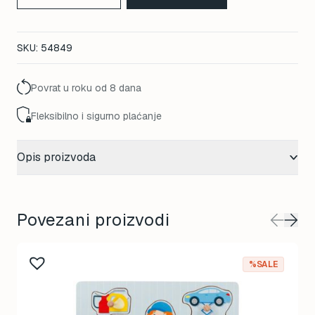
40,00 KM.
32,00 KM.
SKU:
54849
Povrat u roku od 8 dana
Fleksibilno i sigurno plaćanje
Opis proizvoda
Povezani proizvodi
%SALE