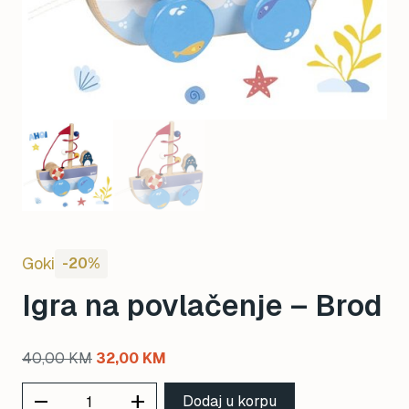
Goki
-20%
Igra na povlačenje – Brod
Original
Current
40,00
KM
32,00
KM
price
price
remove
add
Dodaj u korpu
was:
is: