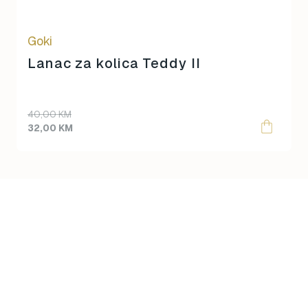
Goki
Lanac za kolica Teddy II
Original
Current
40,00
KM
price
price
32,00
KM
was:
is:
40,00 KM.
32,00 KM.