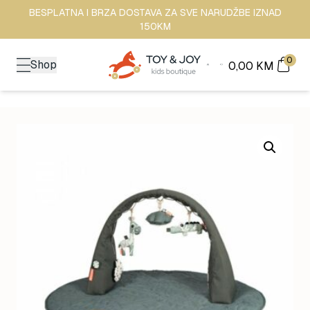
BESPLATNA I BRZA DOSTAVA ZA SVE NARUDŽBE IZNAD
150KM
0
Shop
0,00
KM