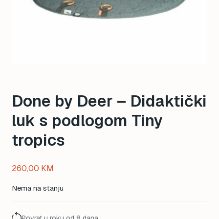
Done by Deer – Didaktički
luk s podlogom Tiny
tropics
260,00
KM
Nema na stanju
Povrat u roku od 8 dana