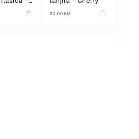
 flašica –
tanjira – Cherry
sci
80,00
KM
42,00