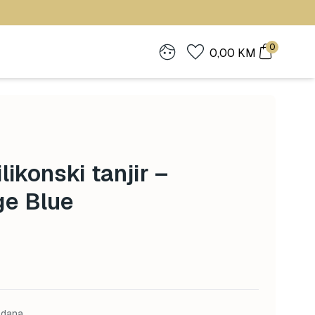
0
0,00
KM
likonski tanjir –
e Blue
 dana