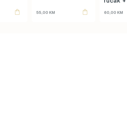
ručak +
vatroga
55,00
KM
60,00
KM