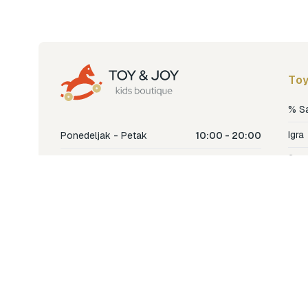
Toy
% S
Igra
Ponedeljak - Petak
10:00 - 20:00
Šetn
Subota
10:00 - 18:00
Nje
Nedjelja
Ne radimo
Dječ
Hran
Bren
Nov