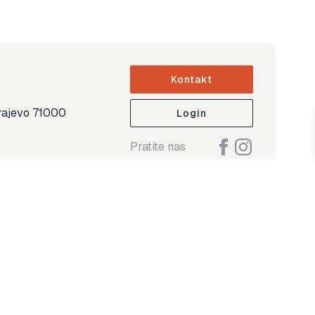
Kontakt
arajevo 71000
Login
Pratite nas
ap