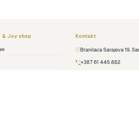
 & Joy shop
Kontakt
ale
Branilaca Sarajeva 19, S
+387 61 445 882
ja
ga
Pronađi nas na Google m
ija soba
jenje
dovi
o