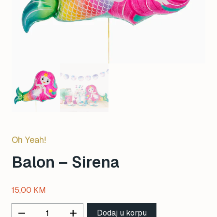
Oh Yeah!
Balon – Sirena
15,00
KM
remove
add
Dodaj u korpu