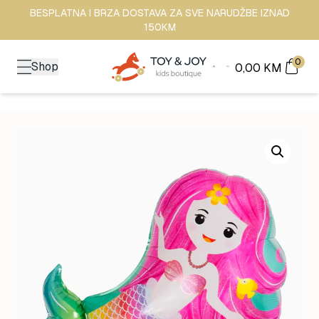
BESPLATNA I BRZA DOSTAVA ZA SVE NARUDŽBE IZNAD
150KM
0
Shop
0,00
KM