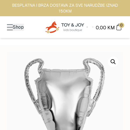
BESPLATNA I BRZA DOSTAVA ZA SVE NARUDŽBE IZNAD
150KM
0
Shop
0,00
KM