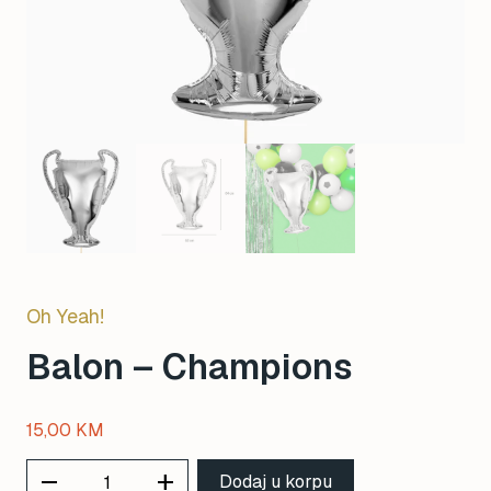
Oh Yeah!
Balon – Champions
15,00
KM
remove
add
Dodaj u korpu