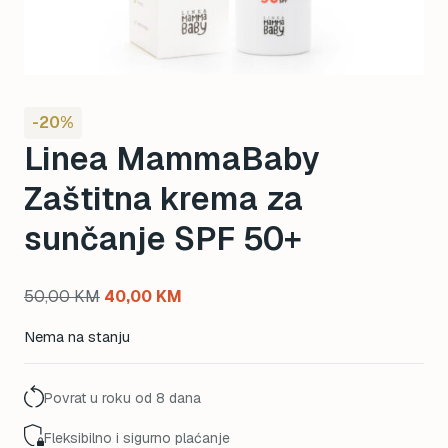
-20%
Linea MammaBaby
Zaštitna krema za
sunčanje SPF 50+
Original
Current
50,00
KM
40,00
KM
price
price
Nema na stanju
was:
is:
50,00 KM.
40,00 KM.
Povrat u roku od 8 dana
Fleksibilno i sigurno plaćanje