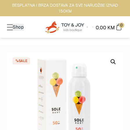
BESPLATNA I BRZA DOSTAVA ZA SVE NARUDŽBE IZNAD
150KM
0
Shop
0,00
KM
%SALE