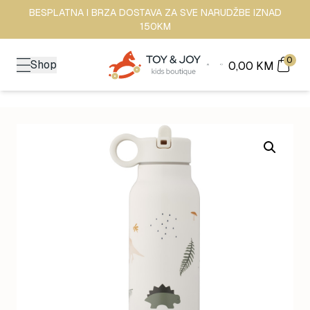
BESPLATNA I BRZA DOSTAVA ZA SVE NARUDŽBE IZNAD
150KM
0
Shop
0,00
KM