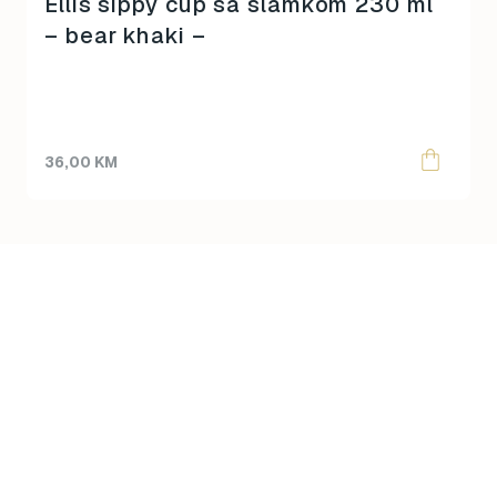
Ellis sippy cup sa slamkom 230 ml
– bear khaki –
36,00
KM