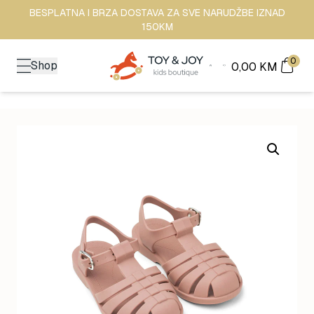
BESPLATNA I BRZA DOSTAVA ZA SVE NARUDŽBE IZNAD
150KM
0
Shop
0,00
KM