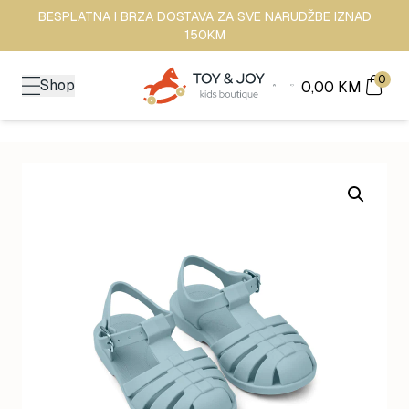
BESPLATNA I BRZA DOSTAVA ZA SVE NARUDŽBE IZNAD
150KM
0
Shop
0,00
KM