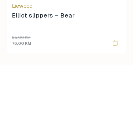
Liewood
the
product
Elliot slippers – Bear
page
95,00
KM
76,00
KM