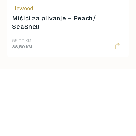
on
Liewood
the
product
Mišići za plivanje – Peach/
page
SeaShell
55,00
KM
38,50
KM