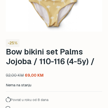
-25%
Bow bikini set Palms
Jojoba / 110-116 (4-5y) /
Original
Current
92,00
KM
69,00
KM
price
price
Nema na stanju
was:
is:
92,00 KM.
69,00 KM.
Povrat u roku od 8 dana