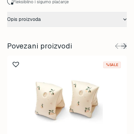
Fleksibilno i sigurno plaćanje
Opis proizvoda
Povezani proizvodi
This
%SALE
product
has
multiple
variants.
The
options
may
be
chosen