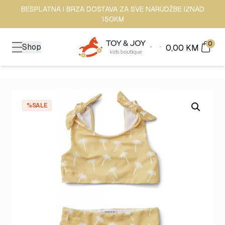
BESPLATNA I BRZA DOSTAVA ZA SVE NARUDŽBE IZNAD
150KM
0
Shop
0,00
KM
%SALE