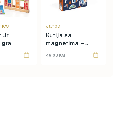
Tobo
ames
Janod
 Jr
Kutija sa
igra
magnetima –
Origina
Curren
540,0
Svemir
price
price
46,00
KM
378,0
was:
is:
540,00
378,00