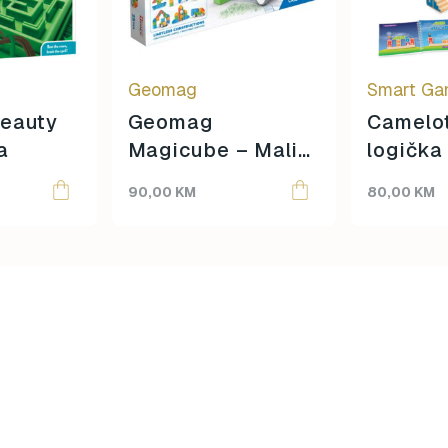
Geomag
Smart G
Beauty
Geomag
Camelot
a
Magicube – Mali
logička 
svijet 25 kom
90,00
KM
80,00
KM