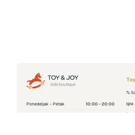
Toy
% S
Igra
Ponedeljak - Petak
10:00 - 20:00
Šetn
Subota
10:00 - 18:00
Nje
Nedjelja
Ne radimo