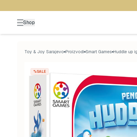
Shop
Toy & Joy Sarajevo
Proizvodi
Smart Games
Huddle up ig
%SALE