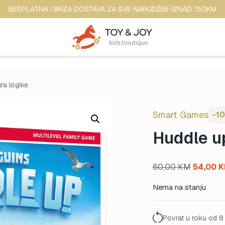
BESPLATNA I BRZA DOSTAVA ZA SVE NARUDŽBE IZNAD 150KM
ra logike
Smart Games
-1
Huddle up
Original
60,00
KM
54,00
K
price
Nema na stanju
was:
60,00 K
Povrat u roku od 8