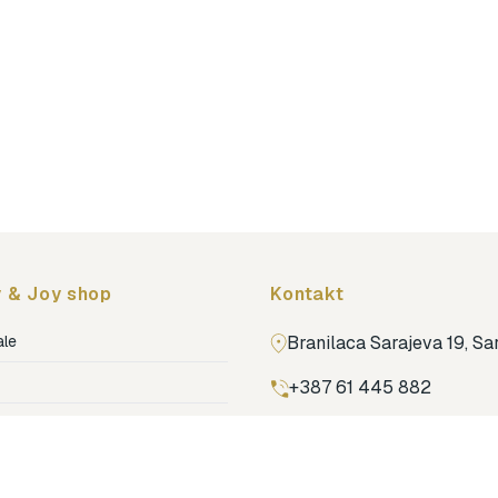
 & Joy shop
Kontakt
ale
Branilaca Sarajeva 19, S
+387 61 445 882
ja
ga
Pronađi nas na Google m