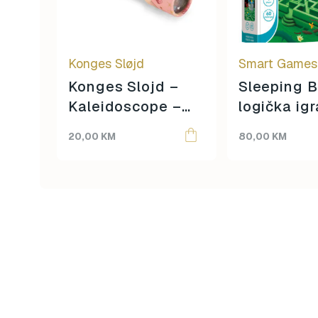
Konges Sløjd
Smart Games
Konges Slojd –
Sleeping 
Kaleidoscope –
logička igr
Jednorog
20,00
KM
80,00
KM