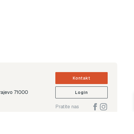
Kontakt
arajevo 71000
Login
Pratite nas
ap