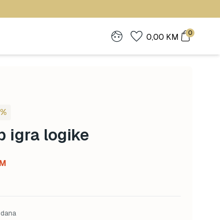
0
0,00
KM
0%
 igra logike
Current
M
price
is:
M.
54,00 KM.
 dana