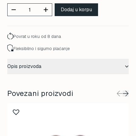
remove
add
Dodaj u korpu
Povrat u roku od 8 dana
Fleksibilno i sigurno plaćanje
Opis proizvoda
Povezani proizvodi