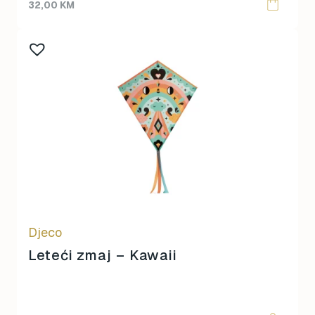
32,00
KM
Djeco
Leteći zmaj – Kawaii