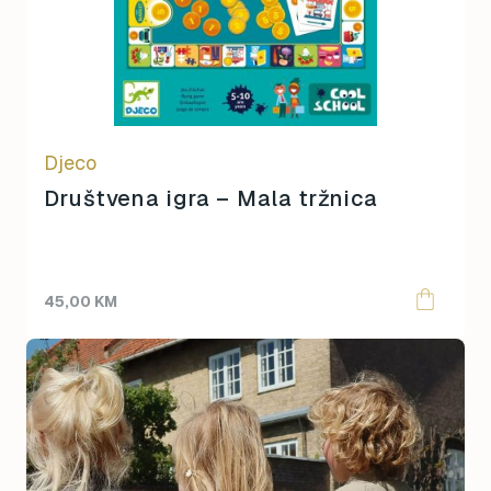
Grech & Co
0
1.900
Hagi
Herman Teddy
Hey Clay
Hoppstar
Izipizi
Djeco
Jaba Daba Do
Društvena igra – Mala tržnica
Janod
Knjiga
Konges Sløjd
Lässig
45,00
KM
Legami
Liewood
Lisciani
Little Dutch
Little Green Radicals
Llorens