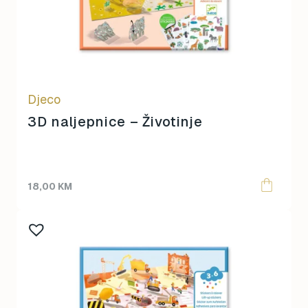
Dječija soba
5
Higijena
0
Hranjenje
0
Igra
70
Lassig
0
Njega
Djeco
0
Štramplice i čarapice
0
3D naljepnice – Životinje
Little Green Radicals
0
Uzrast
mjölk
0
STERNTALER
0
0-1 godina
18,00
KM
Torbe za pelene
0
1-3 godine
3-5 godina
5+ godina
8-99 godina
Brend