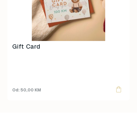
variants.
The
options
may
be
chosen
on
Gift Card
the
product
page
50,00
KM