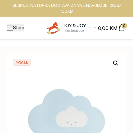
BESPLATNA I BRZA DOSTAVA ZA SVE NARUDŽBE IZNAD
150KM
0
Shop
0,00
KM
%SALE