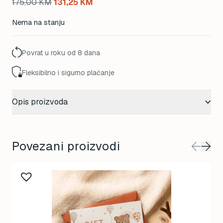
Original
Current
175,00
KM
131,25
KM
price
price
Nema na stanju
was:
is:
175,00 KM.
131,25 KM.
Povrat u roku od 8 dana
Fleksibilno i sigurno plaćanje
Opis proizvoda
Povezani proizvodi
This
product
has
multiple