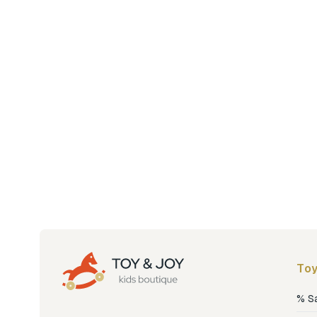
Toy
% S