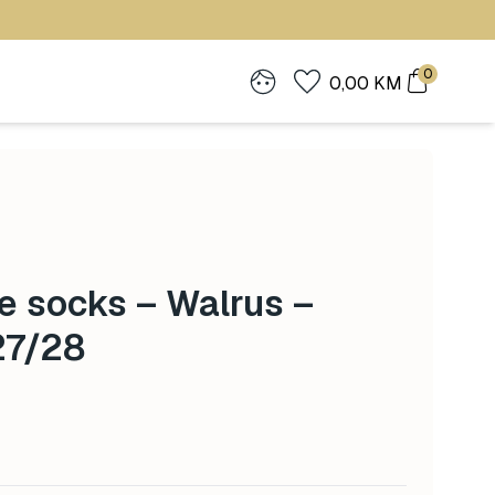
0
0,00
KM
e socks – Walrus –
27/28