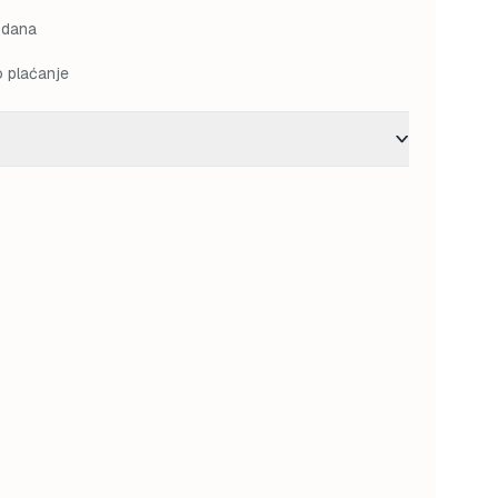
 dana
o plaćanje