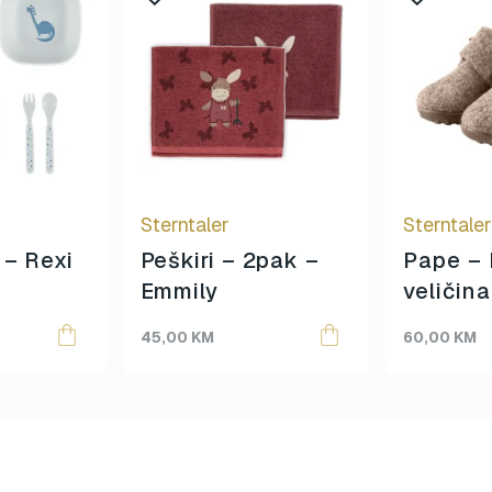
Sterntaler
Sterntale
 – Rexi
Peškiri – 2pak –
Pape – 
Emmily
veličin
45,00
KM
60,00
KM