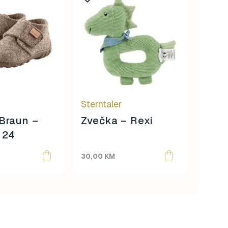
r
Sterntaler
Sternt
Braun –
Zvečka – Rexi
Ster
a 24
krev
Emmi
30,00
KM
120,0