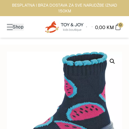
BESPLATNA I BRZA DOSTAVA ZA SVE NARUDŽBE IZNAD
150KM
0
Shop
0,00
KM