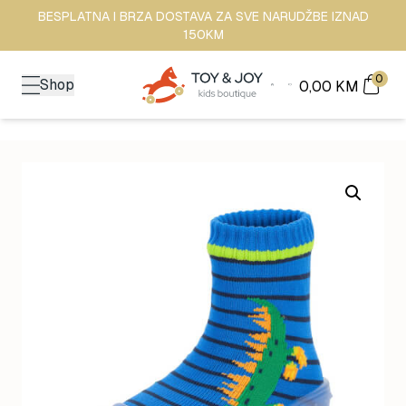
BESPLATNA I BRZA DOSTAVA ZA SVE NARUDŽBE IZNAD
150KM
0
Shop
0,00
KM