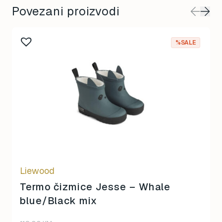
Povezani proizvodi
This
%SALE
product
has
multiple
variants.
The
options
may
be
chosen
on
Liewood
the
product
Termo čizmice Jesse – Whale
page
blue/Black mix