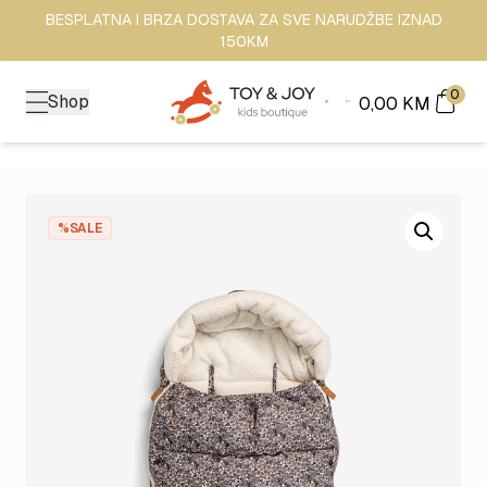
BESPLATNA I BRZA DOSTAVA ZA SVE NARUDŽBE IZNAD
150KM
0
Shop
0,00
KM
%SALE