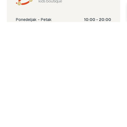
Ponedeljak - Petak
10:00 - 20:00
Subota
10:00 - 18:00
Nedjelja
Ne radimo
Toy & Joy shop
% Sale
Igra
Šetnja
Njega