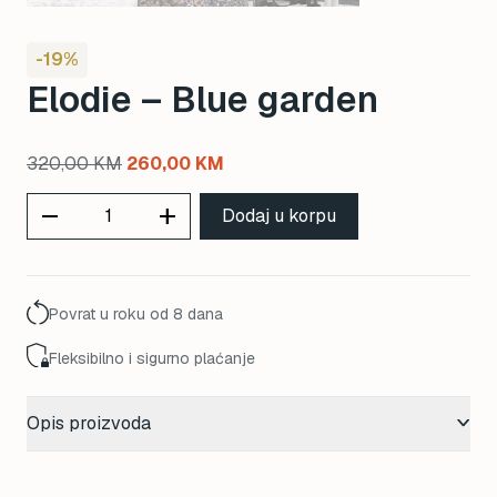
-19%
Elodie – Blue garden
Original
Current
320,00
KM
260,00
KM
price
price
remove
add
Dodaj u korpu
was:
is:
320,00 KM.
260,00 KM.
Povrat u roku od 8 dana
Fleksibilno i sigurno plaćanje
Opis proizvoda