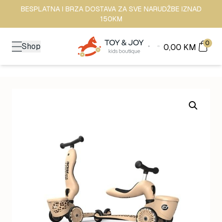
BESPLATNA I BRZA DOSTAVA ZA SVE NARUDŽBE IZNAD
150KM
0
Shop
0,00
KM