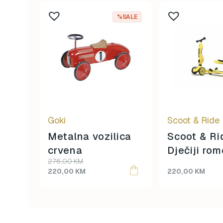
%SALE
Goki
Scoot & Ride
Metalna vozilica
Scoot & R
crvena
Dječiji rom
Original
Current
276,00
KM
Highwaykic
price
price
220,00
KM
220,00
KM
Lemon
was:
is:
276,00 KM.
220,00 KM.