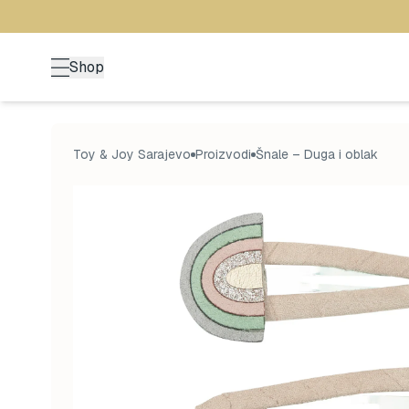
Shop
Toy & Joy Sarajevo
Proizvodi
Šnale – Duga i oblak