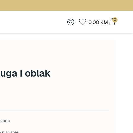
0
0,00
KM
uga i oblak
 dana
o plaćanje