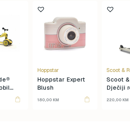
Hoppstar
Scoot & R
ide®
Hoppstar Expert
Scoot &
obil
Blush
Dječiji 
k 1 –
Highwa
180,00
KM
220,00
KM
LED As