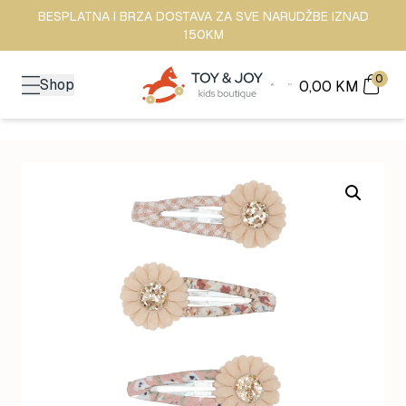
BESPLATNA I BRZA DOSTAVA ZA SVE NARUDŽBE IZNAD
150KM
0
Shop
0,00
KM