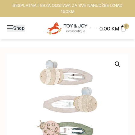
BESPLATNA I BRZA DOSTAVA ZA SVE NARUDŽBE IZNAD
150KM
0
Shop
0,00
KM