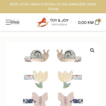
BESPLATNA I BRZA DOSTAVA ZA SVE NARUDŽBE IZNAD
150KM
0
Shop
0,00
KM