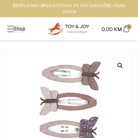
BESPLATNA I BRZA DOSTAVA ZA SVE NARUDŽBE IZNAD
150KM
0
Shop
0,00
KM