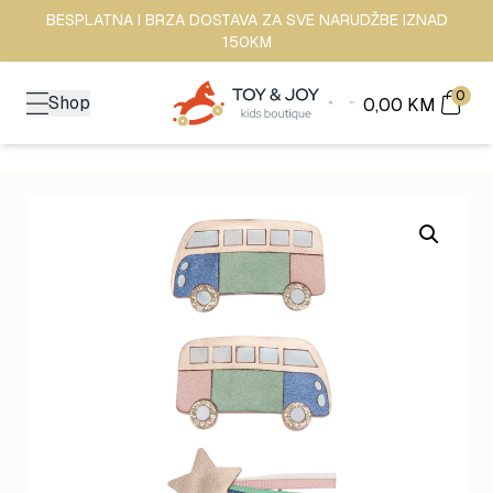
BESPLATNA I BRZA DOSTAVA ZA SVE NARUDŽBE IZNAD
150KM
0
Shop
0,00
KM