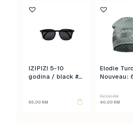
IZIPIZI 5-10
Elodie Tur
godina / black #e
Nouveau: 
/
mjeseci
Original
Current
52,00
KM
price
price
65,00
KM
40,00
KM
was:
is:
52,00 KM.
40,00 KM.