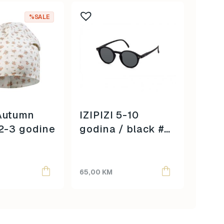
%SALE
Autumn
IZIPIZI 5-10
IZIP
 2-3 godine
godina / black #d
/ aq
/
65,00
KM
65,00