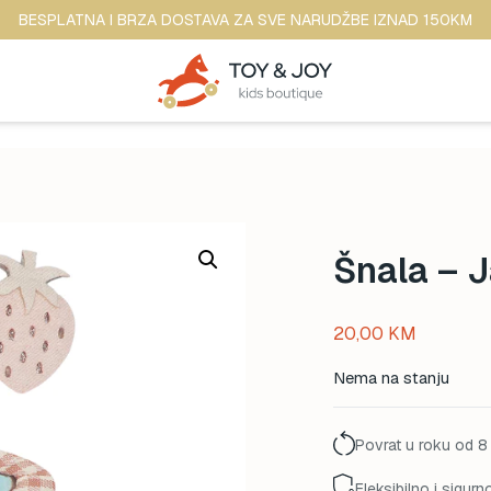
BESPLATNA I BRZA DOSTAVA ZA SVE NARUDŽBE IZNAD 150KM
Šnala – 
20,00
KM
Nema na stanju
Povrat u roku od 8
Fleksibilno i sigurn