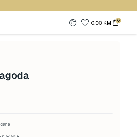
0
0,00
KM
Jagoda
 dana
o plaćanje