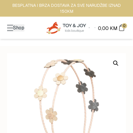
BESPLATNA I BRZA DOSTAVA ZA SVE NARUDŽBE IZNAD
150KM
0
Shop
0,00
KM