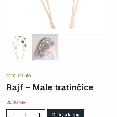
Mimi & Lula
Rajf – Male tratinčice
35,00
KM
remove
add
Dodaj u korpu