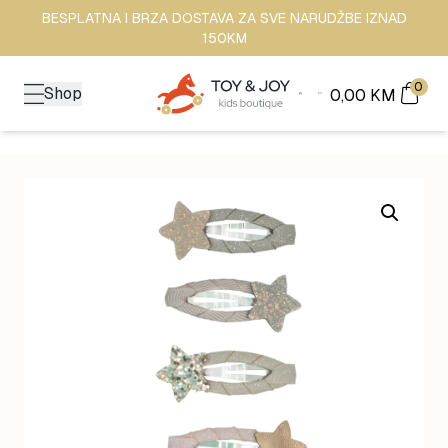
BESPLATNA I BRZA DOSTAVA ZA SVE NARUDŽBE IZNAD
150KM
0
Shop
0,00
KM