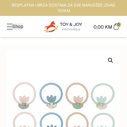
BESPLATNA I BRZA DOSTAVA ZA SVE NARUDŽBE IZNAD
150KM
0
Shop
0,00
KM