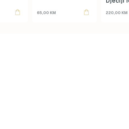
Dječiji 
Highway
65,00
KM
220,00
KM
Ash