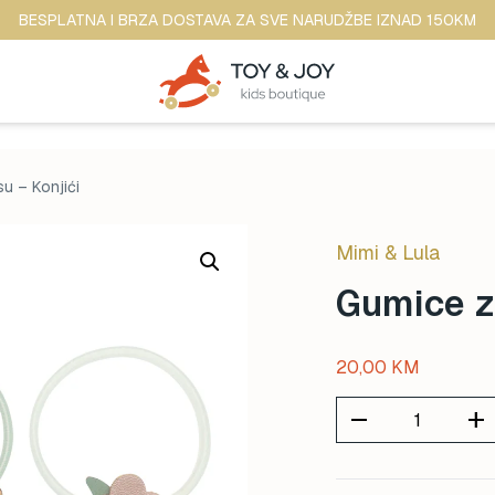
BESPLATNA I BRZA DOSTAVA ZA SVE NARUDŽBE IZNAD 150KM
u – Konjići
Mimi & Lula
Gumice za
20,00
KM
remove
add