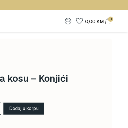
0
0,00
KM
 kosu – Konjići
Dodaj u korpu