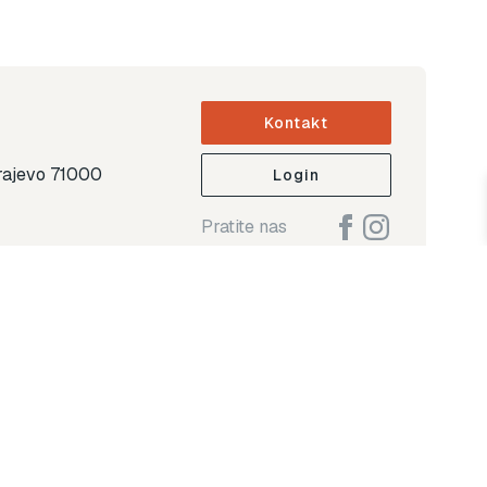
Kontakt
arajevo 71000
Login
Pratite nas
ap