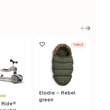
%SALE
Elodie – Rebel
ide
Lässi
green
 Ride®
Set 