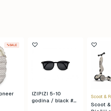
%SALE
ioneer
IZIPIZI 5-10
Scoot & R
godina / black #e
Scoot &
/