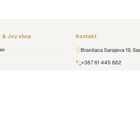
 & Joy shop
Kontakt
ale
Branilaca Sarajeva 19, S
+387 61 445 882
ja
ga
Pronađi nas na Google m
ija soba
jenje
dovi
o