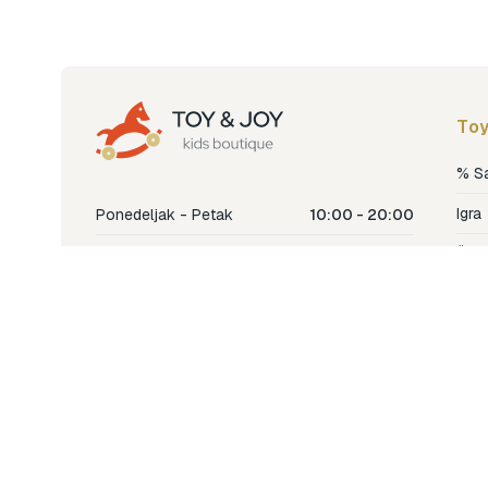
Toy
% S
Igra
Ponedeljak - Petak
10:00 - 20:00
Šetn
Subota
10:00 - 18:00
Nje
Nedjelja
Ne radimo
Dječ
Hran
Bren
Nov