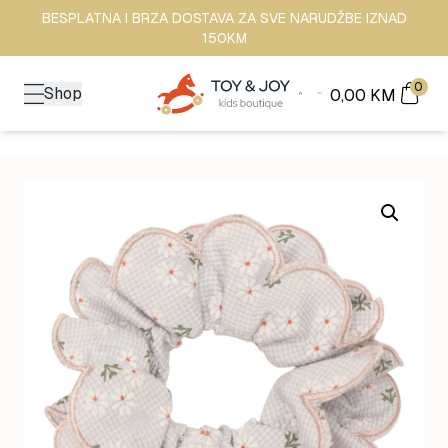
BESPLATNA I BRZA DOSTAVA ZA SVE NARUDŽBE IZNAD
150KM
0
Shop
0,00
KM