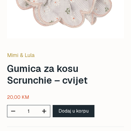
Mimi & Lula
Gumica za kosu
Scrunchie – cvijet
20,00
KM
remove
add
Dodaj u korpu