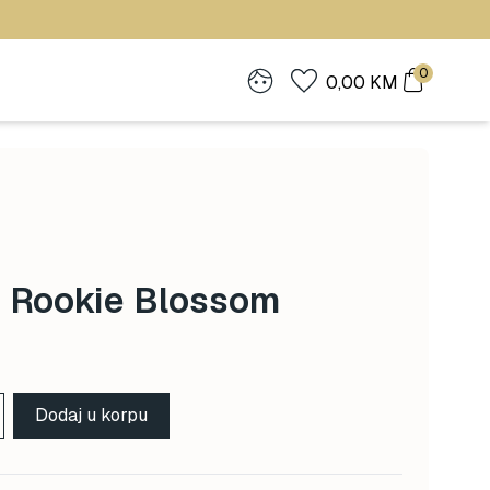
0
0,00
KM
 Rookie Blossom
Dodaj u korpu