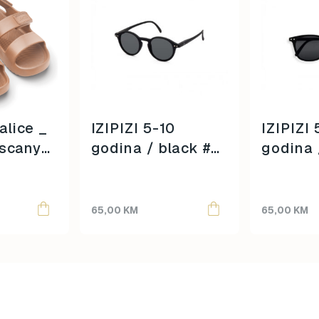
lice _
IZIPIZI 5-10
IZIPIZI 
uscany
godina / black #d
godina 
/
/
65,00
KM
65,00
KM