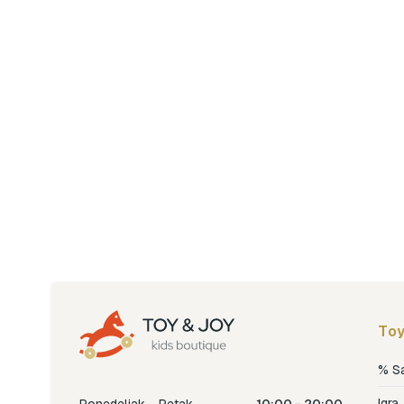
Toy
% S
Igra