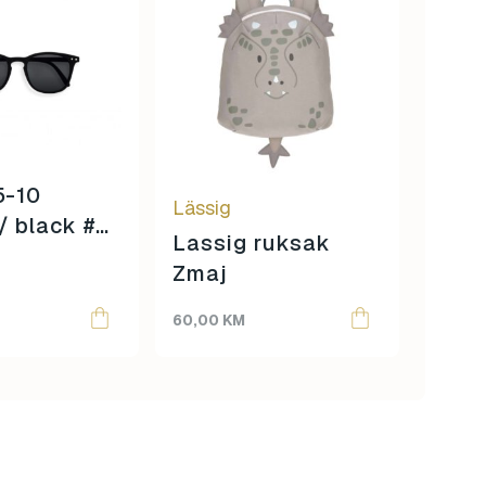
5-10
Lässig
Scoot
/ black #e
Lassig ruksak
Scoo
Zmaj
Dječi
High
60,00
KM
220,0
Ash