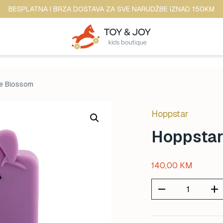
BESPLATNA I BRZA DOSTAVA ZA SVE NARUDŽBE IZNAD 150KM
ie Blossom
Hoppstar
Hoppstar
140,00
KM
remove
add