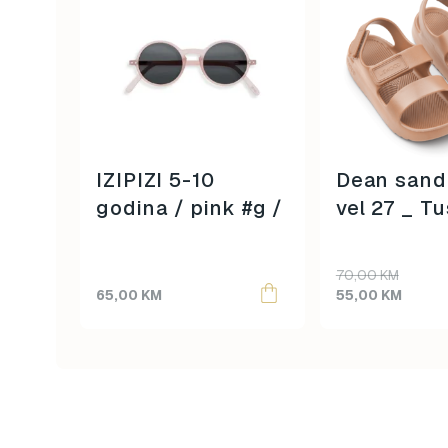
IZIPIZI 5-10
Dean sanda
godina / pink #g /
vel 27 _ T
rose
Original
Current
70,00
KM
price
price
65,00
KM
55,00
KM
was:
is:
70,00 KM.
55,00 KM.