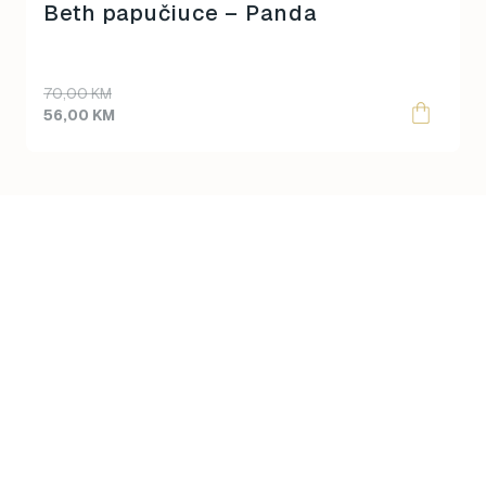
product
Beth papučiuce – Panda
page
70,00
KM
56,00
KM