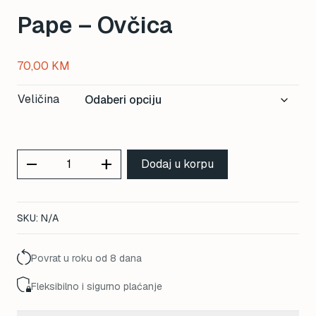
Pape – Ovčica
70,00
KM
Veličina
remove
add
Dodaj u korpu
SKU:
N/A
Povrat u roku od 8 dana
Fleksibilno i sigurno plaćanje