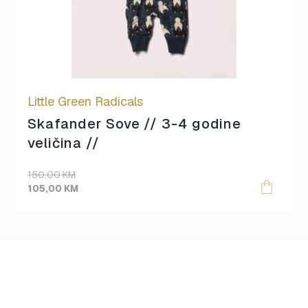
Little Green Radicals
Skafander Sove // 3-4 godine
veličina //
Original
Current
150,00
KM
price
price
105,00
KM
was:
is:
150,00 KM.
105,00 KM.