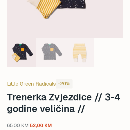
Little Green Radicals
-20%
Trenerka Zvjezdice // 3-4
godine veličina //
Original
Current
65,00
KM
52,00
KM