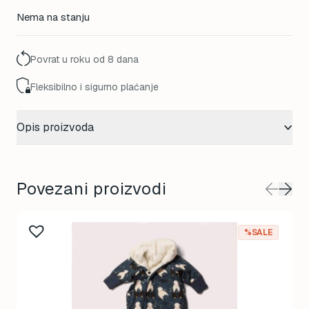
price
price
Nema na stanju
was:
is:
65,00 KM.
52,00 KM.
Povrat u roku od 8 dana
Fleksibilno i sigurno plaćanje
Opis proizvoda
Povezani proizvodi
%SALE