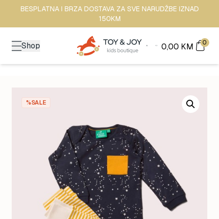
BESPLATNA I BRZA DOSTAVA ZA SVE NARUDŽBE IZNAD
150KM
0
Shop
0,00
KM
%SALE