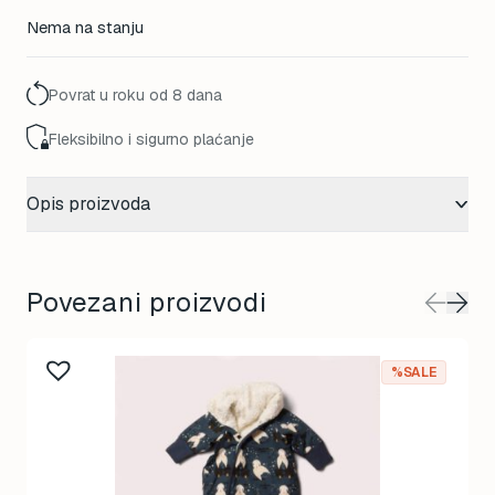
price
price
Nema na stanju
was:
is:
65,00 KM.
52,00 KM.
Povrat u roku od 8 dana
Fleksibilno i sigurno plaćanje
Opis proizvoda
Povezani proizvodi
%SALE