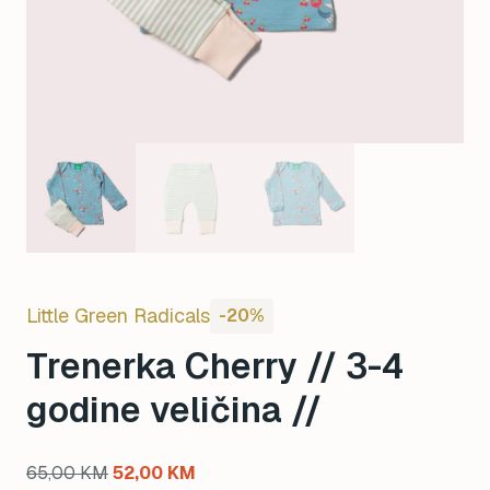
Little Green Radicals
-20%
Trenerka Cherry // 3-4
godine veličina //
Original
Current
65,00
KM
52,00
KM