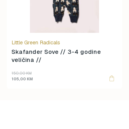
Little Green Radicals
Skafander Sove // 3-4 godine
veličina //
Original
Current
150,00
KM
price
price
105,00
KM
was:
is:
150,00 KM.
105,00 KM.