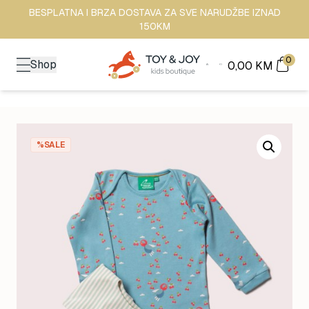
BESPLATNA I BRZA DOSTAVA ZA SVE NARUDŽBE IZNAD
150KM
0
Shop
0,00
KM
%SALE