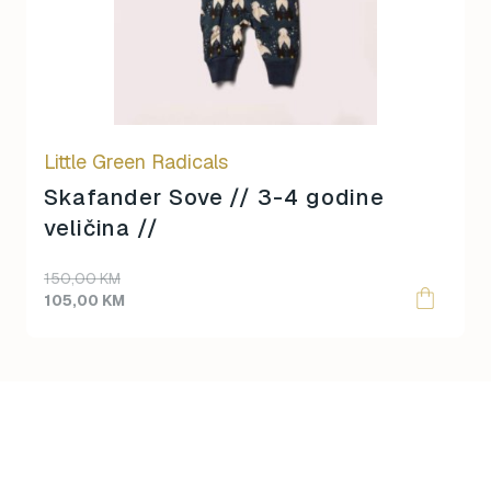
Little Green Radicals
Skafander Sove // 3-4 godine
veličina //
Original
Current
150,00
KM
price
price
105,00
KM
was:
is:
150,00 KM.
105,00 KM.