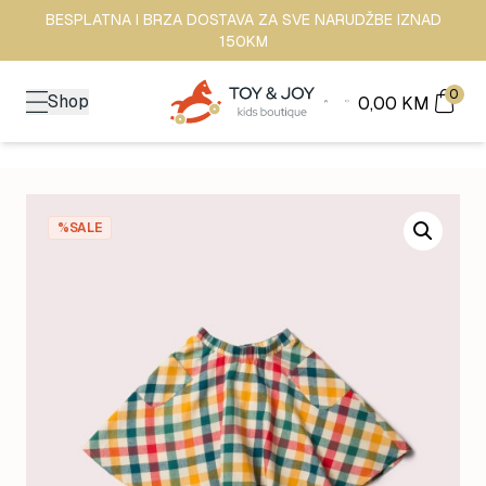
BESPLATNA I BRZA DOSTAVA ZA SVE NARUDŽBE IZNAD
150KM
0
Shop
0,00
KM
%SALE