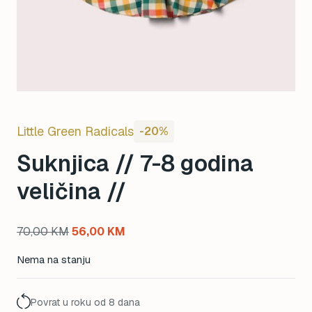
Little Green Radicals
-20%
Suknjica // 7-8 godina
veličina //
Original
Current
70,00
KM
56,00
KM
price
price
Nema na stanju
was:
is:
70,00 KM.
56,00 KM.
Povrat u roku od 8 dana