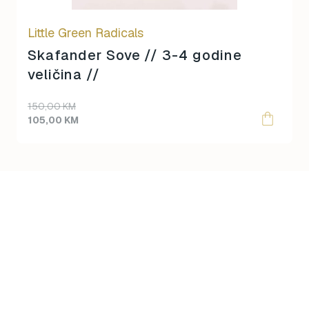
Little Green Radicals
Skafander Sove // 3-4 godine
veličina //
Original
Current
150,00
KM
price
price
105,00
KM
was:
is:
150,00 KM.
105,00 KM.