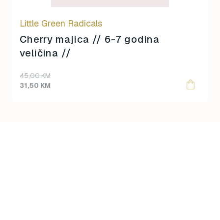
Little Green Radicals
Cherry majica // 6-7 godina
veličina //
Original
Current
45,00
KM
price
price
31,50
KM
was:
is:
45,00 KM.
31,50 KM.