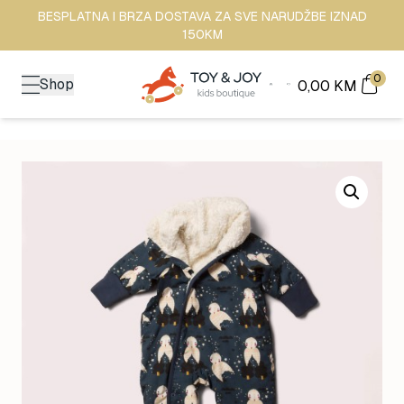
BESPLATNA I BRZA DOSTAVA ZA SVE NARUDŽBE IZNAD
150KM
0
Shop
0,00
KM