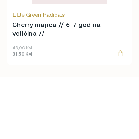
Little Green Radicals
Cherry majica // 6-7 godina
veličina //
Original
Current
45,00
KM
price
price
31,50
KM
was:
is:
45,00 KM.
31,50 KM.