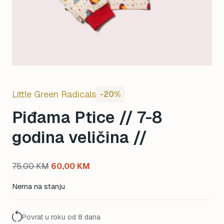
Little Green Radicals
-20%
Piđama Ptice // 7-8
godina veličina //
Original
Current
75,00
KM
60,00
KM
price
price
Nema na stanju
was:
is:
75,00 KM.
60,00 KM.
Povrat u roku od 8 dana