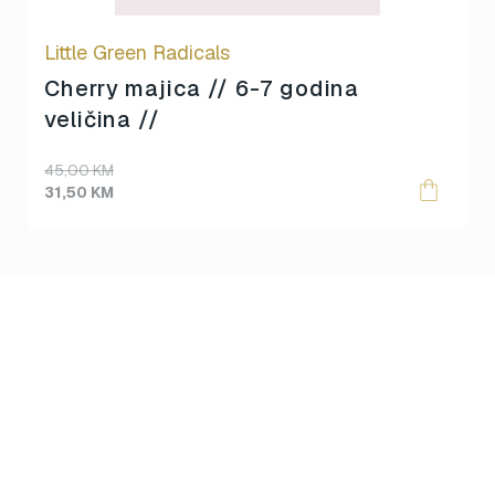
Little Green Radicals
Cherry majica // 6-7 godina
veličina //
Original
Current
45,00
KM
price
price
31,50
KM
was:
is:
45,00 KM.
31,50 KM.