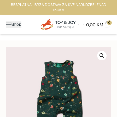
BESPLATNA I BRZA DOSTAVA ZA SVE NARUDŽBE IZNAD
150KM
0
Shop
0,00
KM