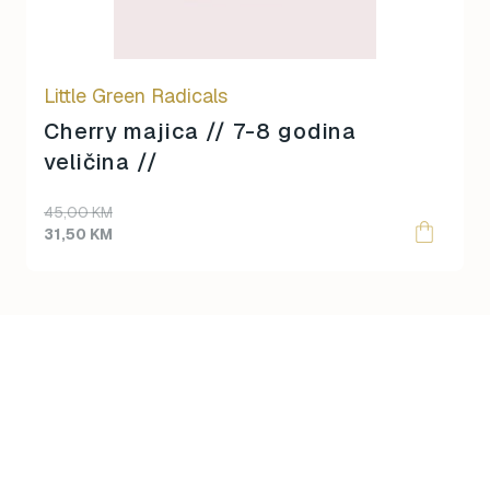
Little Green Radicals
Cherry majica // 7-8 godina
veličina //
Original
Current
45,00
KM
price
price
31,50
KM
was:
is:
45,00 KM.
31,50 KM.