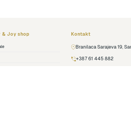
 & Joy shop
Kontakt
ale
Branilaca Sarajeva 19, S
+387 61 445 882
ja
ga
Pronađi nas na Google m
ija soba
jenje
dovi
o