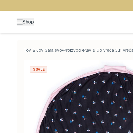
Shop
Toy & Joy Sarajevo
Proizvodi
Play & Go vreća 3u1 vreć
%SALE