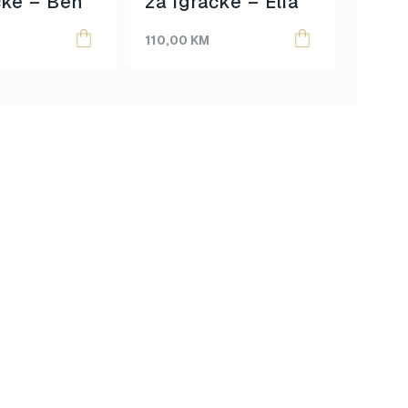
čke – Ben
za igračke – Elia
110,00
KM
160,0