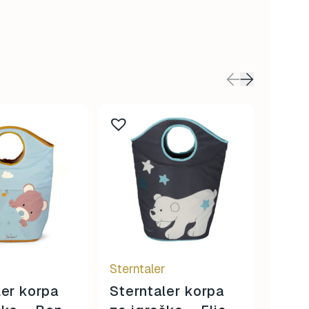
r
Sterntaler
Djeco
ler korpa
Sterntaler korpa
Indi