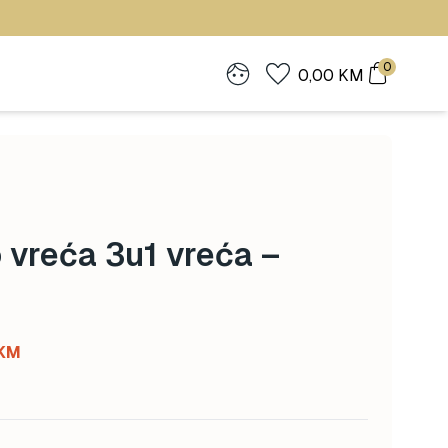
0
0,00
KM
 vreća 3u1 vreća –
Current
KM
price
is:
 KM.
110,50 KM.