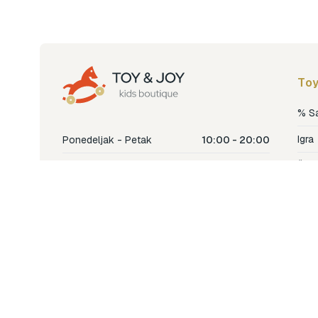
Toy
% S
Igra
Ponedeljak - Petak
10:00 - 20:00
Šetn
Subota
10:00 - 18:00
Nje
Nedjelja
Ne radimo
Dječ
Hran
Bren
Nov