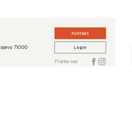
Kontakt
arajevo 71000
Login
Pratite nas
ap