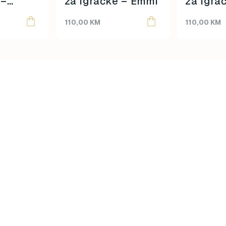
 –
za igračke – Emmi
za igra
110,00
KM
110,00
KM