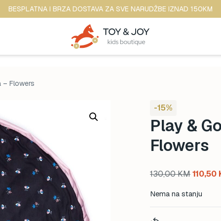
BESPLATNA I BRZA DOSTAVA ZA SVE NARUDŽBE IZNAD 150KM
a – Flowers
-15%
Play & Go
Flowers
Original
130,00
KM
110,50
price
Nema na stanju
was:
130,00