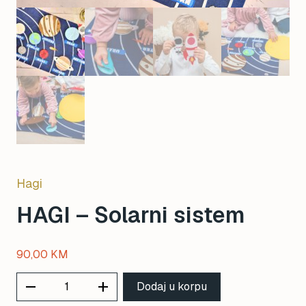
Hagi
HAGI – Solarni sistem
90,00
KM
remove
add
Dodaj u korpu