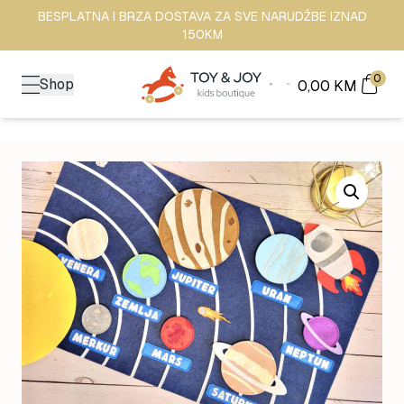
BESPLATNA I BRZA DOSTAVA ZA SVE NARUDŽBE IZNAD
150KM
0
Shop
0,00
KM