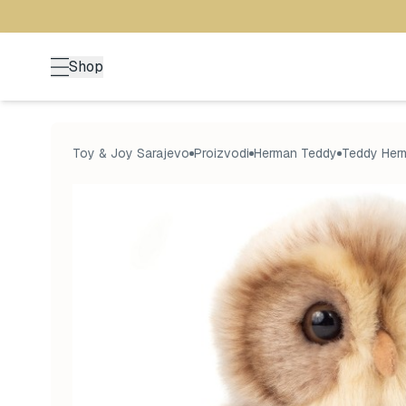
Shop
Toy & Joy Sarajevo
Proizvodi
Herman Teddy
Teddy Her