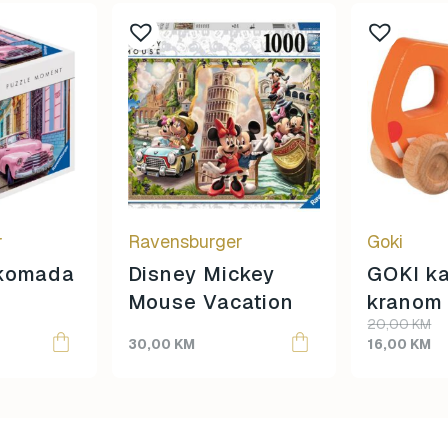
r
Ravensburger
Goki
 komada
Disney Mickey
GOKI k
Mouse Vacation
kranom
Original
Current
20,00
KM
price
price
30,00
KM
16,00
KM
was:
is:
20,00 KM.
16,00 KM.