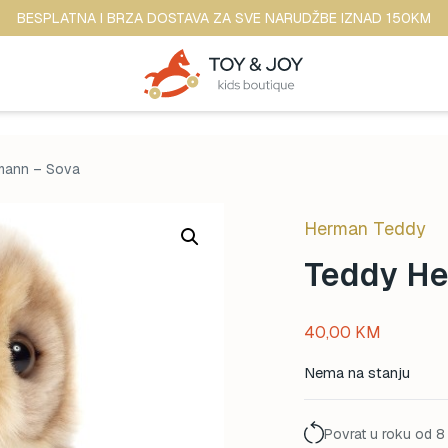
BESPLATNA I BRZA DOSTAVA ZA SVE NARUDŽBE IZNAD 150KM
mann – Sova
Herman Teddy
Teddy He
40,00
KM
Nema na stanju
Povrat u roku od 8