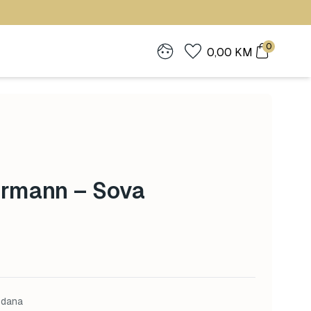
0
0,00
KM
rmann – Sova
 dana