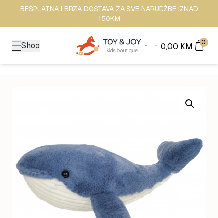
BESPLATNA I BRZA DOSTAVA ZA SVE NARUDŽBE IZNAD
150KM
0
Shop
0,00
KM