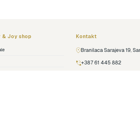
 & Joy shop
Kontakt
ale
Branilaca Sarajeva 19, S
+387 61 445 882
ja
ga
Pronađi nas na Google m
ija soba
jenje
dovi
o