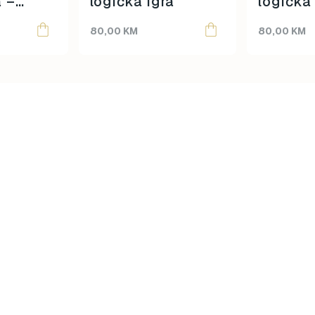
 –
logička igra
logička 
80,00
KM
80,00
KM