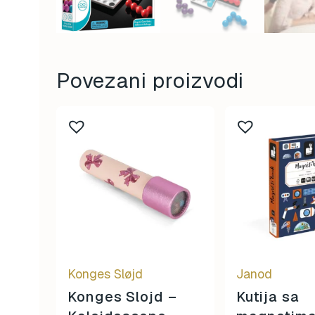
Povezani proizvodi
Konges Sløjd
Janod
Konges Slojd –
Kutija sa