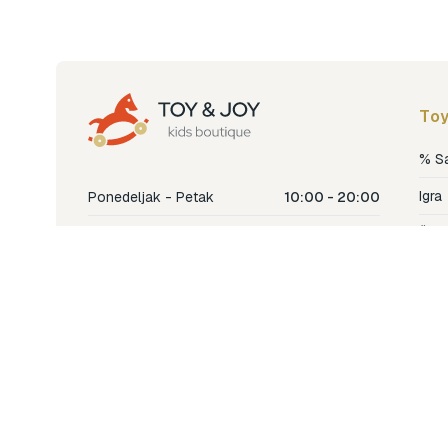
Toy
% S
Igra
Ponedeljak - Petak
10:00 - 20:00
Šetn
Subota
10:00 - 18:00
Nje
Nedjelja
Ne radimo
Dječ
Hran
Bren
Nov