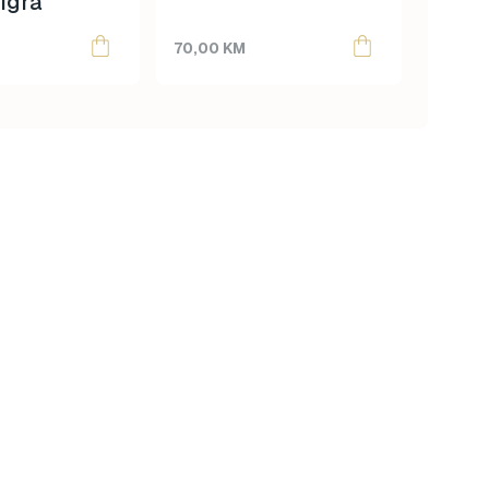
igra
70,00
KM
85,00