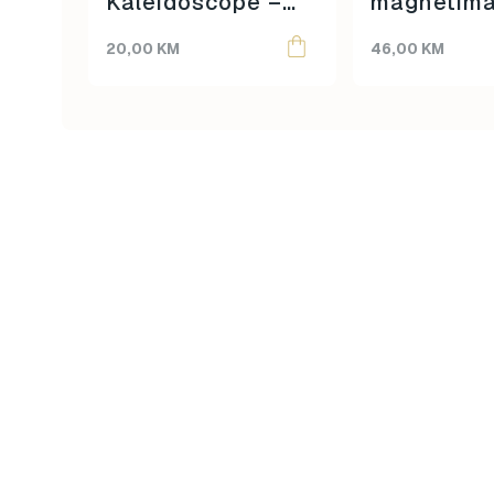
Kaleidoscope –
magnetima
Mašnice
Svemir
20,00
KM
46,00
KM