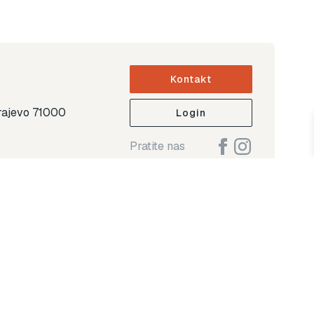
Kontakt
arajevo 71000
Login
Pratite nas
ap