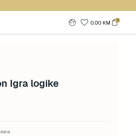
0
0,00
KM
on Igra logike
 dana