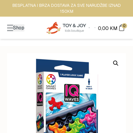
BESPLATNA I BRZA DOSTAVA ZA SVE NARUDŽBE IZNAD
150KM
0
Shop
0,00
KM