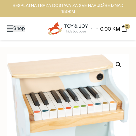
BESPLATNA I BRZA DOSTAVA ZA SVE NARUDŽBE IZNAD
150KM
0
Shop
0,00
KM